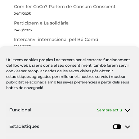
Com fer CoCo? Parlem de Consum Conscient
24/11/2025
Participem a La solidària
24/10/2025
Intercanvi internacional pel Bé Comú
21/10/2025
Utilitzem cookies pròpies i de tercers per el correcte funcionament
CATEGORIES DEL BLOG
del lloc web i, si ens dona el seu consentiment, també farem servir
cookiesper recopilar dades de les seves visites pèr obtenir
Amb ulls d'EBC
(17)
estadístiques agregades per millorar els nostres serveis i mostrar
EBC Girona
(106)
publicitat relacionada amb les seves preferències a partir dels seus
habits de navegació.
EconGood Internacional
(5)
Funcional
Sempre actiu
Si vols estar al dia de l’EBC a
Girona, subscriu-te al nostre
Estadístiques
Estadís
butlletí.